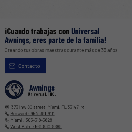
¡Cuando trabajas con
Universal
Awnings, eres parte de la familia!
Creando tus obras maestras durante más de 35 años
Contacto
Awnings
Universal, INC.
3731 nw 80 street,
Miami, FL
33147
Broward : 954-391-9111
Miami : 305-318-5828
West Palm : 561-890-8869